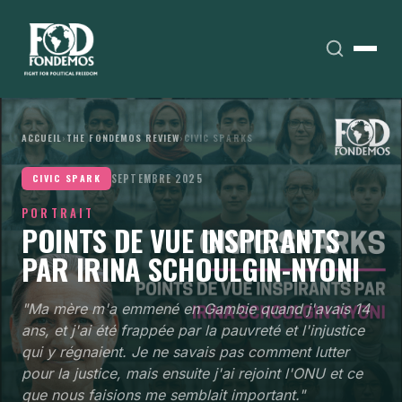
ACCUEIL
›
THE FONDEMOS REVIEW
›
CIVIC SPARKS
SEPTEMBRE 2025
CIVIC SPARK
PORTRAIT
POINTS DE VUE INSPIRANTS
PAR IRINA SCHOULGIN-NYONI
"Ma mère m'a emmené en Gambie quand j'avais 14
ans, et j'ai été frappée par la pauvreté et l'injustice
qui y régnaient. Je ne savais pas comment lutter
pour la justice, mais ensuite j'ai rejoint l'ONU et ce
que nous faisions me semblait important."