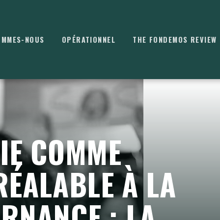
OMMES-NOUS
OPÉRATIONNEL
THE FONDEMOS REVIEW
⌘
K
IE COMME
RÉALABLE À LA
RNANCE ; LA