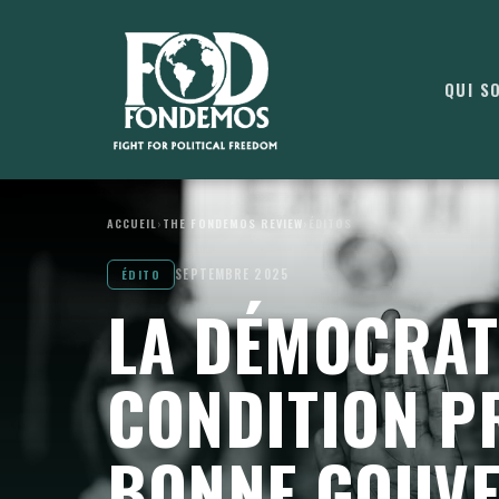
QUI S
ACCUEIL
›
THE FONDEMOS REVIEW
›
ÉDITOS
SEPTEMBRE 2025
ÉDITO
LA DÉMOCRAT
CONDITION P
BONNE GOUVE