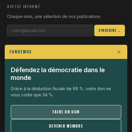
RESTEZ INFORMÉ
Chaque mois, une sélection de nos publications.
S'INSCRIRE →
LIENS UTILES
FONDEMOS
Qui sommes-nous
Join the Fight
Défendez la démocratie dans le
monde
Opérationnel
The Fondemos Review
Grâce à la déduction fiscale de 66 %, votre don ne
vous coûte que 34 %.
Mentions légales
Politique de confidentialité
FAIRE UN DON
DEVENIR MEMBRE