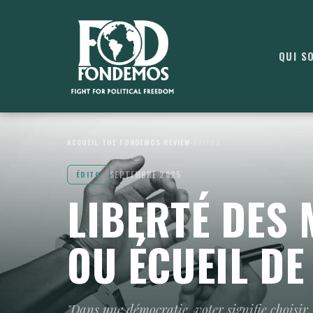
QUI S
ACCUEIL
›
THE FONDEMOS REVIEW
›
ÉDITOS
SEPTEMBRE 2025
ÉDITO
LIBERTÉ DES 
OU ÉCUEIL DE
"Dans une démocratie, voter signifie choisir. 