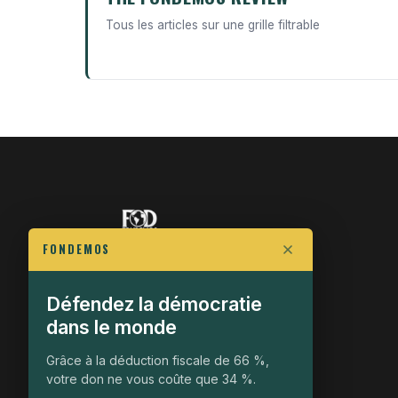
Tous les articles sur une grille filtrable
FONDEMOS
FIGHT FOR POLITICAL FREEDOM
Défendez la démocratie
The Fondemos Review
dans le monde
Awakening Minds to the Democratic Fight
Grâce à la déduction fiscale de 66 %,
19, rue Auguste Chabrières
votre don ne vous coûte que 34 %.
75015 Paris