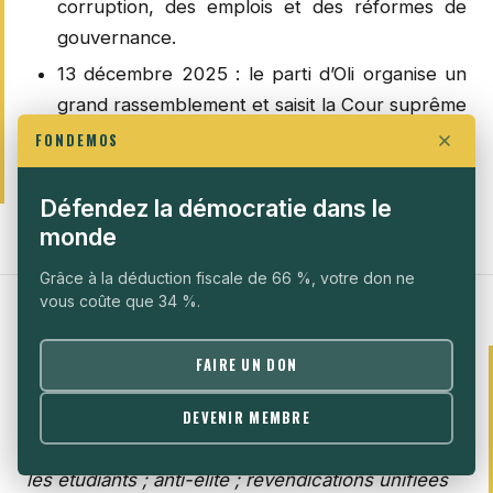
corruption, des emplois et des réformes de
gouvernance.
13 décembre 2025 : le parti d’Oli organise un
grand rassemblement et saisit la Cour suprême
pour demander le rétablissement du
FONDEMOS
Parlement.
Défendez la démocratie dans le
monde
Grâce à la déduction fiscale de 66 %, votre don ne
vous coûte que 34 %.
V. INDONÉSIE - MOBILISATION D'UNE
FAIRE UN DON
GÉNÉRATION DÉSILLUSIONNÉE
DEVENIR MEMBRE
Période : août 2025 – septembre 2025 | mené par
les étudiants ; anti-élite ; revendications unifiées