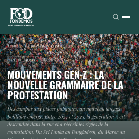
ACCUEIL
›
THE FONDEMOS REVIEW
›
ÉTUDES DE CAS
JANVIER 2026
ÉTUDE DE CAS
MOUVEMENTS GEN-Z : LA
NOUVELLE GRAMMAIRE DE LA
PROTESTATION
Des campus aux places publiques, un nouveau langage
politique émerge. Entre 2024 et 2025, la génération Z est
descendue dans la rue et a réécrit les règles de la
contestation. Du Sri Lanka au Bangladesh, du Maroc au