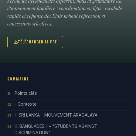
Pérou, les déclencheurs diffèrent, mais la grammaire est
étonnamment familière : coordination en ligne, escalade
rapide et réponse des États mêlant répression et
concessions sélectives.
TÉLÉCHARGER LE PDF
SOMMAIRE
Points clés
01
I. Contexte
02
II. SRI LANKA - MOUVEMENT ARAGALAYA
03
III. BANGLADESH - "STUDENTS AGAINST
04
DISCRIMINATION"