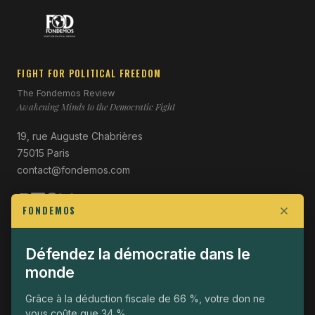
FIGHT FOR POLITICAL FREEDOM
The Fondemos Review
Awakening Minds to the Democratic Fight
19, rue Auguste Chabrières
75015 Paris
contact@fondemos.com
FONDEMOS
RESTEZ INFORMÉ
Défendez la démocratie dans le
Chaque mois, une sélection de nos publications.
monde
S'INSCRIRE →
Grâce à la déduction fiscale de 66 %, votre don ne
vous coûte que 34 %.