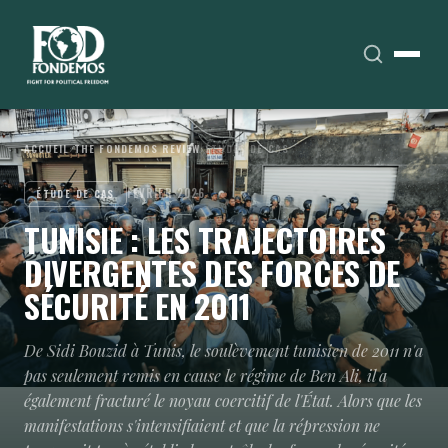
ACCUEIL
›
THE FONDEMOS REVIEW
›
ÉTUDES DE CAS
FÉVRIER 2026
ÉTUDE DE CAS
TUNISIE : LES TRAJECTOIRES
DIVERGENTES DES FORCES DE
SÉCURITÉ EN 2011
De Sidi Bouzid à Tunis, le soulèvement tunisien de 2011 n'a
pas seulement remis en cause le régime de Ben Ali, il a
également fracturé le noyau coercitif de l'État. Alors que les
manifestations s'intensifiaient et que la répression ne