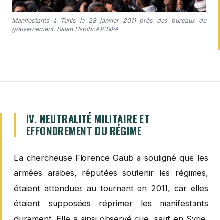
Manifestants à Tunis le 28 janvier 2011 près des bureaux du
gouvernement. Salah Habibi:AP:SIPA
IV. NEUTRALITÉ MILITAIRE ET
EFFONDREMENT DU RÉGIME
La chercheuse Florence Gaub a souligné que les
armées arabes, réputées soutenir les régimes,
étaient attendues au tournant en 2011, car elles
étaient supposées réprimer les manifestants
durement. Elle a ainsi observé que, sauf en Syrie,