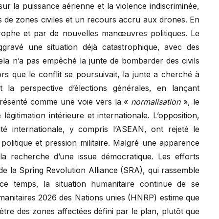
ur la puissance aérienne et la violence indiscriminée,
e zones civiles et un recours accru aux drones. En
rophe et par de nouvelles manœuvres politiques. Le
ravé une situation déjà catastrophique, avec des
ela n’a pas empêché la junte de bombarder des civils
ors que le conflit se poursuivait, la junte a cherché à
t la perspective d’élections générales, en lançant
Présenté comme une voie vers la «
normalisation
», le
légitimation intérieure et internationale. L’opposition,
é internationale, y compris l’ASEAN, ont rejeté le
 politique et pression militaire. Malgré une apparence
a recherche d’une issue démocratique. Les efforts
 de la Spring Revolution Alliance (SRA), qui rassemble
ce temps, la situation humanitaire continue de se
manitaires 2026 des Nations unies (HNRP) estime que
mètre des zones affectées défini par le plan, plutôt que