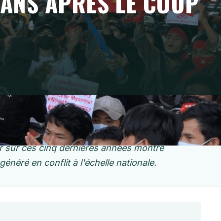
 ANS APRÈS LE COUP
ire de la prise de pouvoir par l'armée birmane,
piège d'une guerre civile qui s'étend et d'une
ur sur ces cinq dernières années montre
éré en conflit à l'échelle nationale.