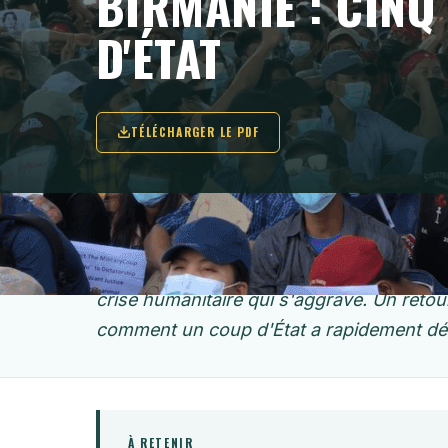
BIRMANIE : CINQ
D'ÉTAT
TÉLÉCHARGER LE PDF
Aujourd'hui marque le cinquième anniversa
le 1er février 2021. Le pays reste pris au 
crise humanitaire qui s'aggrave. Un reto
comment un coup d'État a rapidement dégén
À RETENIR