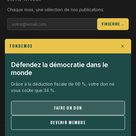
Chaque mois, une sélection de nos publications.
S'INSCRIRE →
LIENS UTILES
FONDEMOS
Qui sommes-nous
Join the Fight
Défendez la démocratie dans le
monde
Opérationnel
The Fondemos Review
Grâce à la déduction fiscale de 66 %, votre don ne
vous coûte que 34 %.
Mentions légales
Politique de confidentialité
FAIRE UN DON
DEVENIR MEMBRE
© 2026 Fondemos · Association loi 1901 ·
Mentions légales