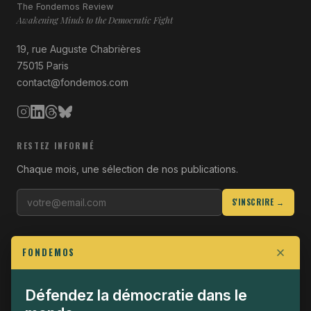
The Fondemos Review
Awakening Minds to the Democratic Fight
19, rue Auguste Chabrières
75015 Paris
contact@fondemos.com
RESTEZ INFORMÉ
Chaque mois, une sélection de nos publications.
S'INSCRIRE →
LIENS UTILES
FONDEMOS
Qui sommes-nous
Join the Fight
Défendez la démocratie dans le