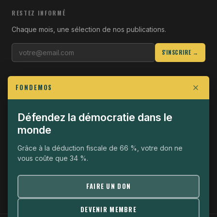
RESTEZ INFORMÉ
Chaque mois, une sélection de nos publications.
S'INSCRIRE →
LIENS UTILES
FONDEMOS
Qui sommes-nous
Join the Fight
Défendez la démocratie dans le
monde
Opérationnel
The Fondemos Review
Grâce à la déduction fiscale de 66 %, votre don ne
vous coûte que 34 %.
Mentions légales
Politique de confidentialité
FAIRE UN DON
DEVENIR MEMBRE