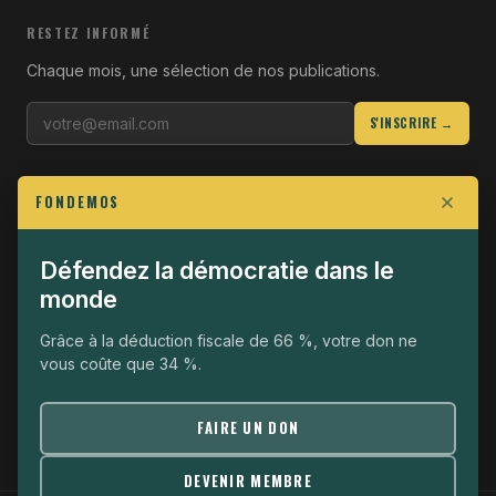
RESTEZ INFORMÉ
Chaque mois, une sélection de nos publications.
S'INSCRIRE →
LIENS UTILES
FONDEMOS
Qui sommes-nous
Join the Fight
Défendez la démocratie dans le
monde
Opérationnel
The Fondemos Review
Grâce à la déduction fiscale de 66 %, votre don ne
vous coûte que 34 %.
Mentions légales
Politique de confidentialité
FAIRE UN DON
DEVENIR MEMBRE