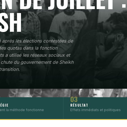
SH
é après les élections contestées de
des quotas dans la fonction
s a utilisé les réseaux sociaux et
 chute du gouvernement de Sheikh
ransition.
03
ÉGIE
RÉSULTAT
nt la méthode fonctionne
Effets immédiats et politiques