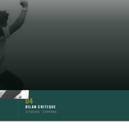
04
BILAN CRITIQUE
3 forces · 3 limites