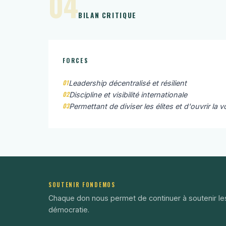
04
BILAN CRITIQUE
FORCES
01
Leadership décentralisé et résilient
02
Discipline et visibilité internationale
03
Permettant de diviser les élites et d'ouvrir la vo
SOUTENIR FONDEMOS
Chaque don nous permet de continuer à soutenir le
démocratie.