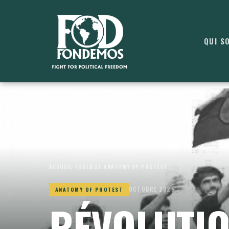
QUI S
ACCUEIL
›
TOOLBOX
›
ANATOMY OF PROTEST
OCTOBRE 2025
ANATOMY OF PROTEST
RÉVOLUTION