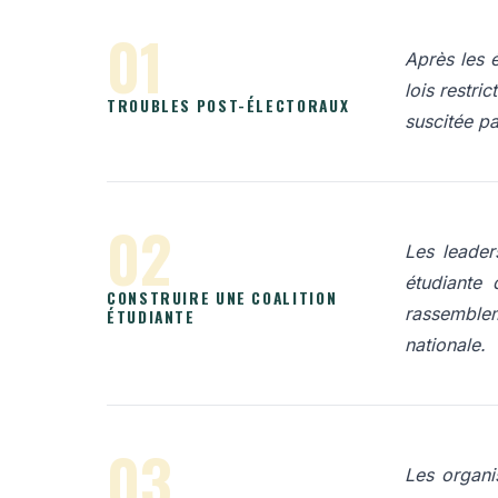
01
Après les é
lois restri
TROUBLES POST-ÉLECTORAUX
suscitée pa
02
Les leader
étudiante 
CONSTRUIRE UNE COALITION
rassemblem
ÉTUDIANTE
nationale.
03
Les organis