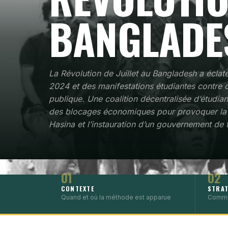
BANGLADE
La Révolution de Juillet au Bangladesh a éclat
2024 et des manifestations étudiantes contre 
publique. Une coalition décentralisée d’étudiant
des blocages économiques pour provoquer la
Hasina et l’instauration d’un gouvernement de t
01
02
CONTEXTE
STRAT
Quand et où la méthode est apparue
Comme