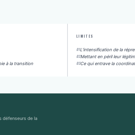
LIMITES
01
L'intensification de la rép
02
Mettant en péril leur légit
03
ie à la transition
Ce qui entrave la coordina
s défenseurs de la