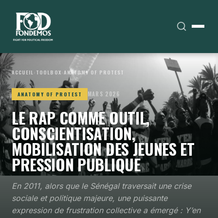
ACCUEIL
›
TOOLBOX
›
ANATOMY OF PROTEST
MARS 2026
ANATOMY OF PROTEST
LE RAP COMME OUTIL,
CONSCIENTISATION,
MOBILISATION DES JEUNES ET
PRESSION PUBLIQUE
En 2011, alors que le Sénégal traversait une crise
sociale et politique majeure, une puissante
expression de frustration collective a émergé : Y’en