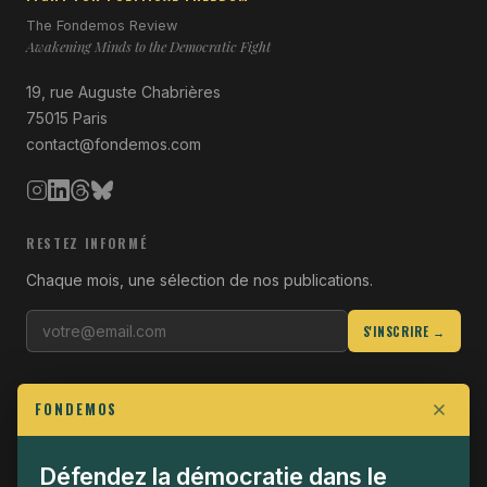
The Fondemos Review
Awakening Minds to the Democratic Fight
19, rue Auguste Chabrières
75015 Paris
contact@fondemos.com
RESTEZ INFORMÉ
Chaque mois, une sélection de nos publications.
S'INSCRIRE →
LIENS UTILES
FONDEMOS
Qui sommes-nous
Join the Fight
Défendez la démocratie dans le