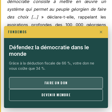
démocratie consiste à mettre en œuvre un
système qui permet au peuple géorgien de faire
des choix […]
» déclare-t-elle, rappelant les
aspirations profondes des 100 000 géorgiens
FONDEMOS
mobilisés au 22 novembre.
Les ONG ont joué dans la mobilisation un rôle
Défendez la démocratie dans le
monde
d’accélérateur, et de canalisation de la colère
populaire plutôt que celui de créateur de la
Grâce à la déduction fiscale de 66 %, votre don ne
vous coûte que 34 %.
Révolution des Roses. Le nombre d’acteurs
locaux au cœur de la contestation (Kmara,
FAIRE UN DON
Association de juristes, MN, DU…) témoigne d’une
forte capacité d’appropriation locale de la
DEVENIR MEMBRE
mobilisation malgré les ressources extérieures.