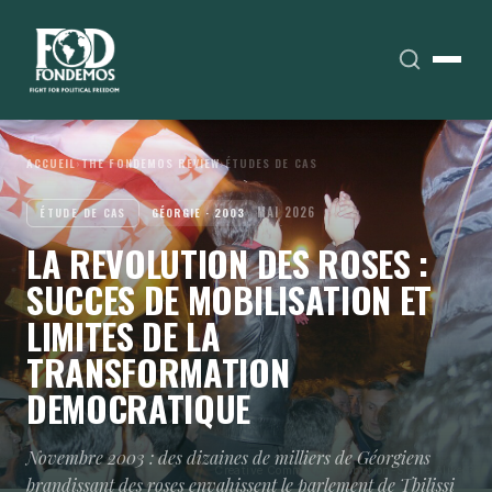
ACCUEIL
›
THE FONDEMOS REVIEW
›
ÉTUDES DE CAS
MAI 2026
ÉTUDE DE CAS
GÉORGIE · 2003
LA REVOLUTION DES ROSES :
SUCCES DE MOBILISATION ET
LIMITES DE LA
TRANSFORMATION
DEMOCRATIQUE
Novembre 2003 : des dizaines de milliers de Géorgiens
Creative Commons Attribution-Share Alike 3.
brandissant des roses envahissent le parlement de Tbilissi