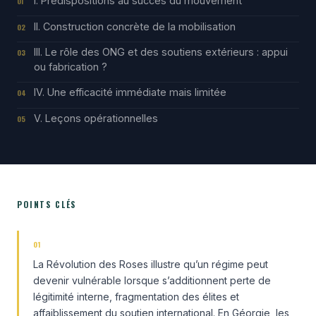
I. Prédispositions au succès du mouvement
01
II. Construction concrète de la mobilisation
02
III. Le rôle des ONG et des soutiens extérieurs : appui
03
ou fabrication ?
IV. Une efficacité immédiate mais limitée
04
V. Leçons opérationnelles
05
POINTS CLÉS
01
La Révolution des Roses illustre qu’un régime peut
devenir vulnérable lorsque s’additionnent perte de
légitimité interne, fragmentation des élites et
affaiblissement du soutien international. En Géorgie, les